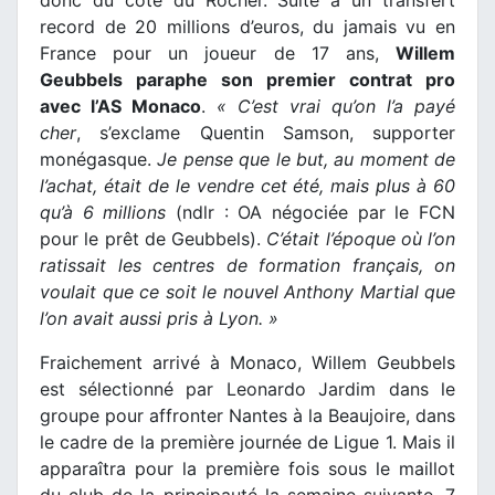
donc du côté du Rocher. Suite à un transfert
record de 20 millions d’euros, du jamais vu en
France pour un joueur de 17 ans,
Willem
Geubbels paraphe son premier contrat pro
avec l’AS Monaco
.
« C’est vrai qu’on l’a payé
cher
, s’exclame Quentin Samson, supporter
monégasque.
Je pense que le but, au moment de
l’achat, était de le vendre cet été, mais plus à 60
qu’à 6 millions
(ndlr : OA négociée par le FCN
pour le prêt de Geubbels).
C’était l’époque où l’on
ratissait les centres de formation français, on
voulait que ce soit le nouvel Anthony Martial que
l’on avait aussi pris à Lyon. »
Fraichement arrivé à Monaco, Willem Geubbels
est sélectionné par Leonardo Jardim dans le
groupe pour affronter Nantes à la Beaujoire, dans
le cadre de la première journée de Ligue 1. Mais il
apparaîtra pour la première fois sous le maillot