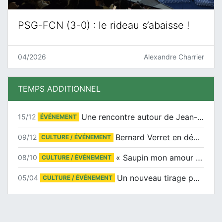
PSG-FCN (3-0) : le rideau s’abaisse !
04/2026
Alexandre Charrier
TEMPS ADDITIONNEL
Une rencontre autour de Jean-Claude Suaudeau
15/12
ÉVÉNEMENT
Bernard Verret en dédicaces le samedi 13 décembre à l’Espace Culturel Atlantis
09/12
CULTURE / ÉVÉNEMENT
« Saupin mon amour » au salon du livre de Trentemoult
08/10
CULTURE / ÉVÉNEMENT
Un nouveau tirage pour le Docu-BD
05/04
CULTURE / ÉVÉNEMENT