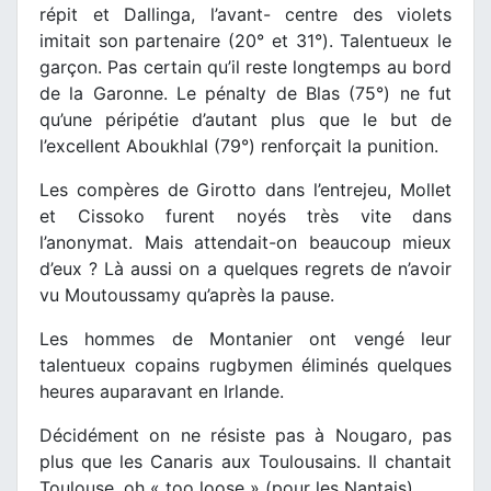
répit et Dallinga, l’avant- centre des violets
imitait son partenaire (20° et 31°). Talentueux le
garçon. Pas certain qu’il reste longtemps au bord
de la Garonne. Le pénalty de Blas (75°) ne fut
qu’une péripétie d’autant plus que le but de
l’excellent Aboukhlal (79°) renforçait la punition.
Les compères de Girotto dans l’entrejeu, Mollet
et Cissoko furent noyés très vite dans
l’anonymat. Mais attendait-on beaucoup mieux
d’eux ? Là aussi on a quelques regrets de n’avoir
vu Moutoussamy qu’après la pause.
Les hommes de Montanier ont vengé leur
talentueux copains rugbymen éliminés quelques
heures auparavant en Irlande.
Décidément on ne résiste pas à Nougaro, pas
plus que les Canaris aux Toulousains. Il chantait
Toulouse, oh « too loose » (pour les Nantais).