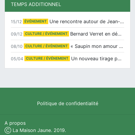
TEMPS ADDITIONNEL
Une rencontre autour de Jean-Claude Suaudeau
15/12
ÉVÉNEMENT
Bernard Verret en dédicaces le samedi 13 décembre à l’Espace Culturel Atlantis
09/12
CULTURE / ÉVÉNEMENT
« Saupin mon amour » au salon du livre de Trentemoult
08/10
CULTURE / ÉVÉNEMENT
Un nouveau tirage pour le Docu-BD
05/04
CULTURE / ÉVÉNEMENT
Politique de confidentialité
A propos
Ⓒ La Maison Jaune. 2019.