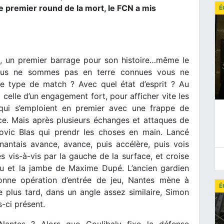
e premier round de la mort, le FCN a mis
É
, un premier barrage pour son histoire…même le
ous ne sommes pas en terre connues vous ne
 type de match ? Avec quel état d’esprit ? Au
 celle d’un engagement fort, pour afficher vite les
s qui s’emploient en premier avec une frappe de
e. Mais après plusieurs échanges et attaques de
udovic Blas qui prendr les choses en main. Lancé
nantais avance, avance, puis accélère, puis vois
es vis-à-vis par la gauche de la surface, et croise
eau et la jambe de Maxime Dupé. L’ancien gardien
 bonne opération d’entrée de jeu, Nantes mène à
É
de plus tard, dans un angle assez similaire, Simon
-ci présent.
Nantes ? Alors que Coulibaly fixe la défense