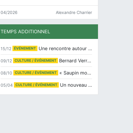
04/2026
Alexandre Charrier
TEMPS ADDITIONNEL
Une rencontre autour de Jean-Claude Suaudeau
15/12
ÉVÉNEMENT
Bernard Verret en dédicaces le samedi 13 décembre à l’Espace Culturel Atlantis
09/12
CULTURE / ÉVÉNEMENT
« Saupin mon amour » au salon du livre de Trentemoult
08/10
CULTURE / ÉVÉNEMENT
Un nouveau tirage pour le Docu-BD
05/04
CULTURE / ÉVÉNEMENT