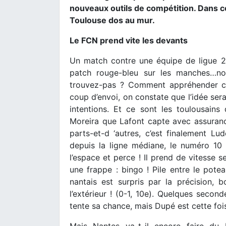
nouveaux outils de compétition. Dans c
Toulouse dos au mur.
Le FCN prend vite les devants
Un match contre une équipe de ligue 2
patch rouge-bleu sur les manches…n
trouvez-pas ? Comment appréhender ce
coup d’envoi, on constate que l’idée sera
intentions. Et ce sont les toulousain
Moreira que Lafont capte avec assuranc
parts-et-d ‘autres, c’est finalement L
depuis la ligne médiane, le numéro 10 
l’espace et perce ! Il prend de vitesse s
une frappe : bingo ! Pile entre le pot
nantais est surpris par la précision,
l’extérieur ! (0-1, 10e). Quelques secon
tente sa chance, mais Dupé est cette fois
Mais Nantes va-t-il encore faire du 