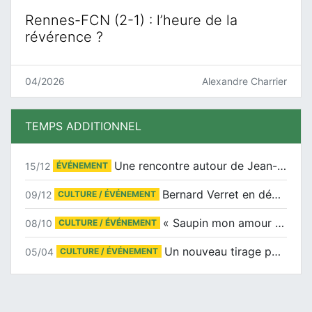
Rennes-FCN (2-1) : l’heure de la
révérence ?
04/2026
Alexandre Charrier
TEMPS ADDITIONNEL
Une rencontre autour de Jean-Claude Suaudeau
15/12
ÉVÉNEMENT
Bernard Verret en dédicaces le samedi 13 décembre à l’Espace Culturel Atlantis
09/12
CULTURE / ÉVÉNEMENT
« Saupin mon amour » au salon du livre de Trentemoult
08/10
CULTURE / ÉVÉNEMENT
Un nouveau tirage pour le Docu-BD
05/04
CULTURE / ÉVÉNEMENT