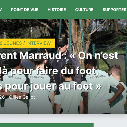
W
POINT DE VUE
HISTOIRE
CULTURE
SUPPORTER
S JEUNES / INTERVIEW
ent Marraud : « On n’est
là pour faire du foot,
 pour jouer au foot »
6 | Gilles Gallot