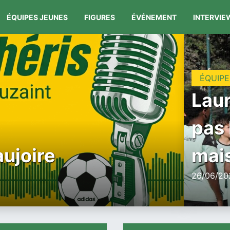
ÉQUIPES JEUNES
FIGURES
ÉVÉNEMENT
INTERVIE
ÉQUIPE
Laur
pas 
aujoire
mais
26/06/202