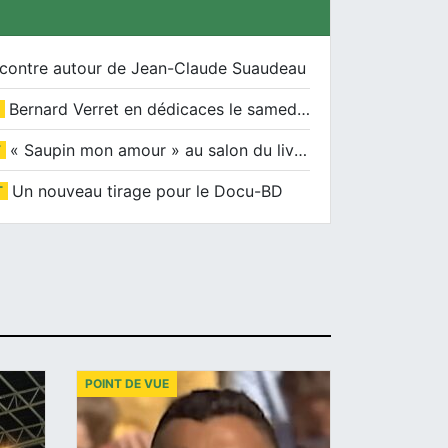
contre autour de Jean-Claude Suaudeau
Bernard Verret en dédicaces le samedi 13 décembre à l’Espace Culturel Atlantis
« Saupin mon amour » au salon du livre de Trentemoult
T
Un nouveau tirage pour le Docu-BD
T
POINT DE VUE