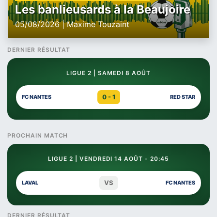
Les banlieusards à la Beaujoire
05/08/2026 | Maxime Touzaint
DERNIER RÉSULTAT
LIGUE 2 | SAMEDI 8 AOÛT
0 - 1
FC NANTES
RED STAR
PROCHAIN MATCH
LIGUE 2 | VENDREDI 14 AOÛT - 20:45
VS
LAVAL
FC NANTES
DERNIER RÉSULTAT