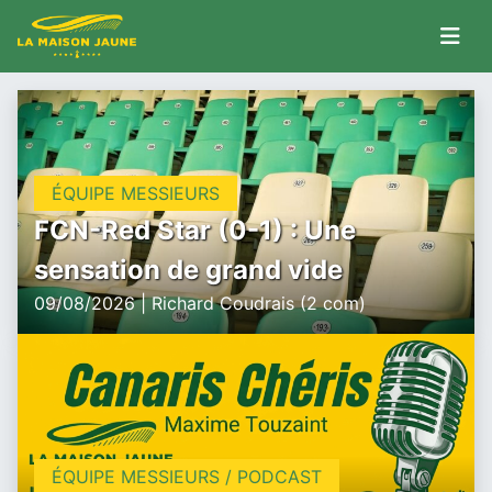
ÉQUIPE MESSIEURS
FCN-Red Star (0-1) : Une
sensation de grand vide
09/08/2026 | Richard Coudrais (2 com)
ÉQUIPE MESSIEURS / PODCAST