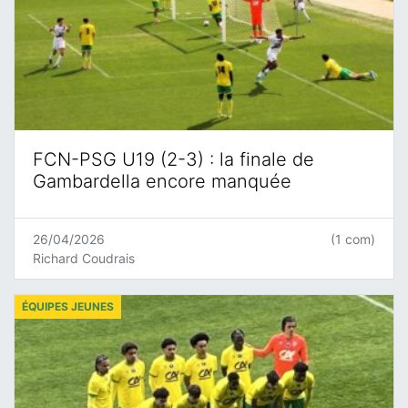
FCN-PSG U19 (2-3) : la finale de
Gambardella encore manquée
26/04/2026
(1 com)
Richard Coudrais
ÉQUIPES JEUNES