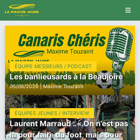
ÉQUIPE MESSIEURS / PODCAST
Les banlieusards à la Beaujoire
05/08/2026 | Maxime Touzaint
ÉQUIPES JEUNES / INTERVIEW
Laurent Marraud : « On n’est pas
là pour faire du foot, mais pour