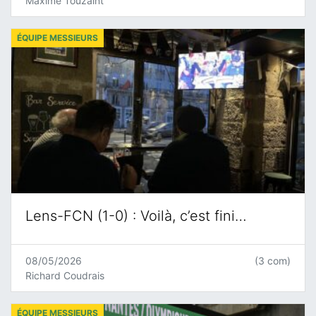
Maxime Touzaint
ÉQUIPE MESSIEURS
Lens-FCN (1-0) : Voilà, c’est fini…
08/05/2026
(3 com)
Richard Coudrais
ÉQUIPE MESSIEURS