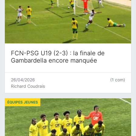
FCN-PSG U19 (2-3) : la finale de
Gambardella encore manquée
26/04/2026
(1 com)
Richard Coudrais
ÉQUIPES JEUNES