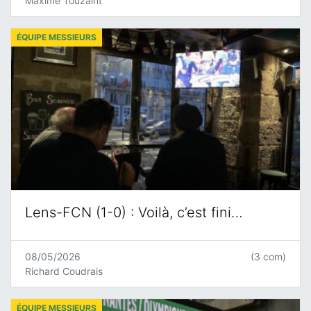
Maxime Touzaint
ÉQUIPE MESSIEURS
Lens-FCN (1-0) : Voilà, c’est fini…
08/05/2026
(3 com)
Richard Coudrais
ÉQUIPE MESSIEURS