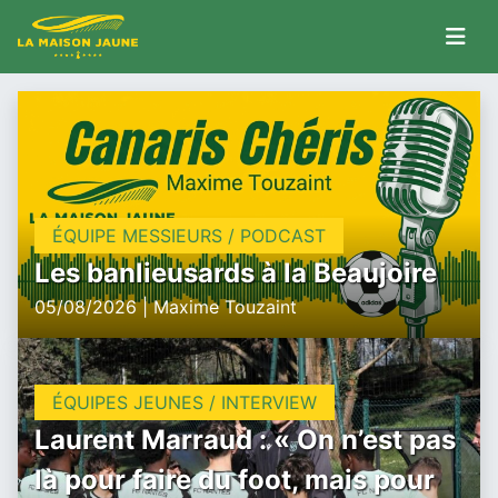
ÉQUIPE MESSIEURS / PODCAST
Les banlieusards à la Beaujoire
05/08/2026 | Maxime Touzaint
ÉQUIPES JEUNES / INTERVIEW
Laurent Marraud : « On n’est pas
là pour faire du foot, mais pour