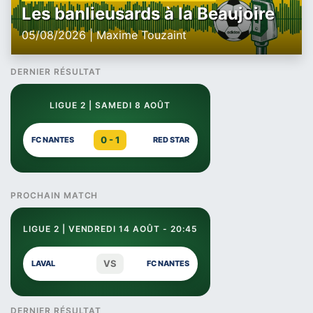
Les banlieusards à la Beaujoire
05/08/2026 | Maxime Touzaint
DERNIER RÉSULTAT
LIGUE 2 | SAMEDI 8 AOÛT
0 - 1
FC NANTES
RED STAR
PROCHAIN MATCH
LIGUE 2 | VENDREDI 14 AOÛT - 20:45
VS
LAVAL
FC NANTES
DERNIER RÉSULTAT