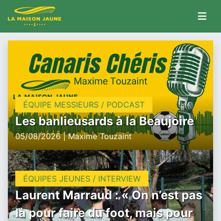
ÉQUIPE MESSIEURS / PODCAST
Les banlieusards à la Beaujoire
05/08/2026 | Maxime Touzaint
ÉQUIPES JEUNES / INTERVIEW
Laurent Marraud : « On n’est pas
là pour faire du foot, mais pour