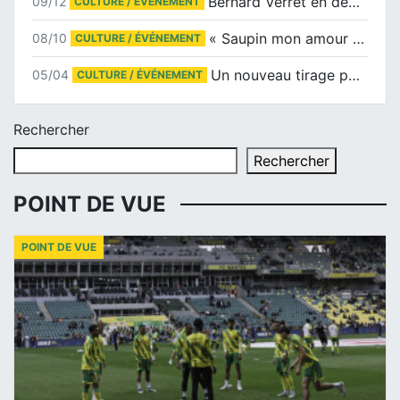
Bernard Verret en dédicaces le samedi 13 décembre à l’Espace Culturel Atlantis
09/12
CULTURE / ÉVÉNEMENT
« Saupin mon amour » au salon du livre de Trentemoult
08/10
CULTURE / ÉVÉNEMENT
Un nouveau tirage pour le Docu-BD
05/04
CULTURE / ÉVÉNEMENT
Rechercher
Rechercher
POINT DE VUE
POINT DE VUE