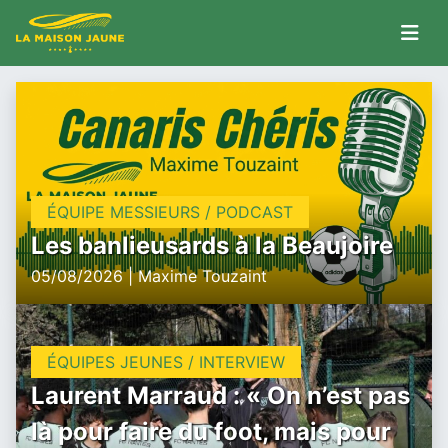
ÉQUIPE MESSIEURS / PODCAST
Les banlieusards à la Beaujoire
05/08/2026 | Maxime Touzaint
ÉQUIPES JEUNES / INTERVIEW
Laurent Marraud : « On n’est pas
là pour faire du foot, mais pour