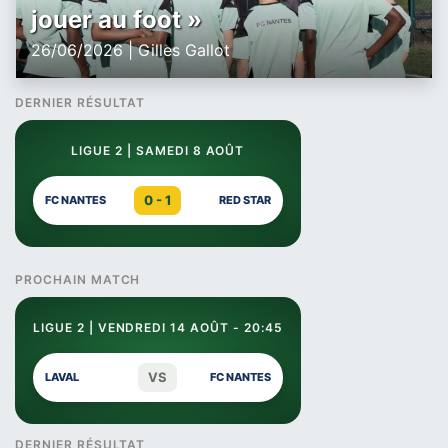
jouer au foot »
26/06/2026 | Gilles Gallot
DERNIER RÉSULTAT
LIGUE 2 | SAMEDI 8 AOÛT
0 - 1
FC NANTES
RED STAR
PROCHAIN MATCH
LIGUE 2 | VENDREDI 14 AOÛT - 20:45
VS
LAVAL
FC NANTES
DERNIER RÉSULTAT