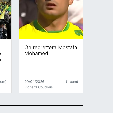
On regrettera Mostafa
e
Mohamed
u
com)
20/04/2026
(1 com)
Richard Coudrais