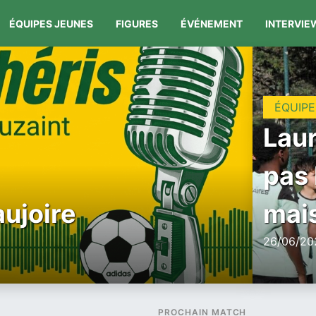
ÉQUIPES JEUNES
FIGURES
ÉVÉNEMENT
INTERVIE
ÉQUIPE
Laur
pas 
aujoire
mais
26/06/202
PROCHAIN MATCH