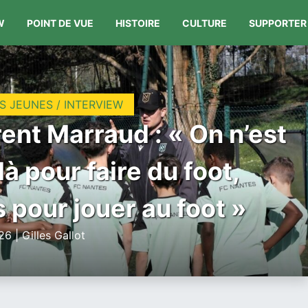
W
POINT DE VUE
HISTOIRE
CULTURE
SUPPORTER
S JEUNES / INTERVIEW
ent Marraud : « On n’est
là pour faire du foot,
 pour jouer au foot »
6 | Gilles Gallot