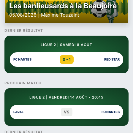
Les banlieusards à la Beaujoire
05/08/2026 | Maxime Touzaint
DERNIER RÉSULTAT
LIGUE 2 | SAMEDI 8 AOÛT
0 - 1
FC NANTES
RED STAR
PROCHAIN MATCH
LIGUE 2 | VENDREDI 14 AOÛT - 20:45
VS
LAVAL
FC NANTES
DERNIER RÉSULTAT