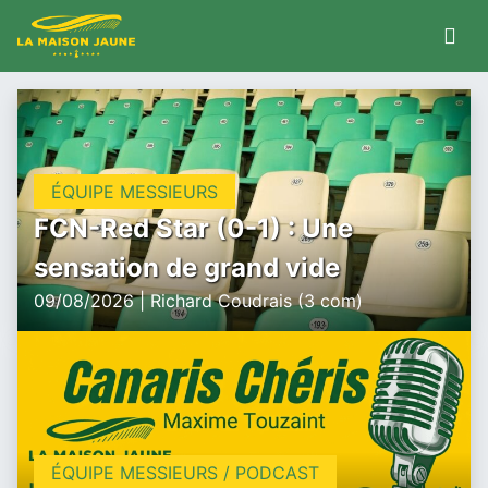
ÉQUIPE MESSIEURS
FCN-Red Star (0-1) : Une
sensation de grand vide
09/08/2026 | Richard Coudrais (3 com)
ÉQUIPE MESSIEURS / PODCAST