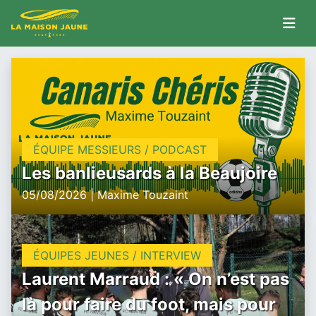
ÉQUIPE MESSIEURS / PODCAST
Les banlieusards à la Beaujoire
05/08/2026 | Maxime Touzaint
ÉQUIPES JEUNES / INTERVIEW
Laurent Marraud : « On n’est pas
là pour faire du foot, mais pour