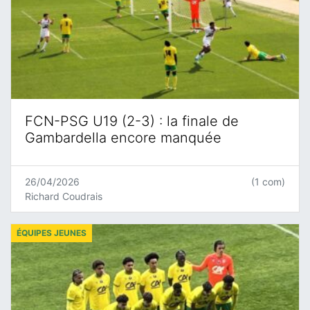
FCN-PSG U19 (2-3) : la finale de
Gambardella encore manquée
26/04/2026
(1 com)
Richard Coudrais
ÉQUIPES JEUNES