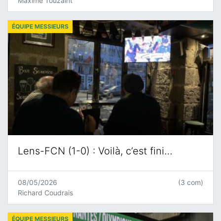
Maxime Touzaint
ÉQUIPE MESSIEURS
Lens-FCN (1-0) : Voilà, c’est fini…
08/05/2026
(3 com)
Richard Coudrais
ÉQUIPE MESSIEURS