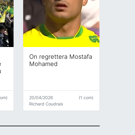
On regrettera Mostafa
e
Mohamed
u
com)
20/04/2026
(1 com)
Richard Coudrais