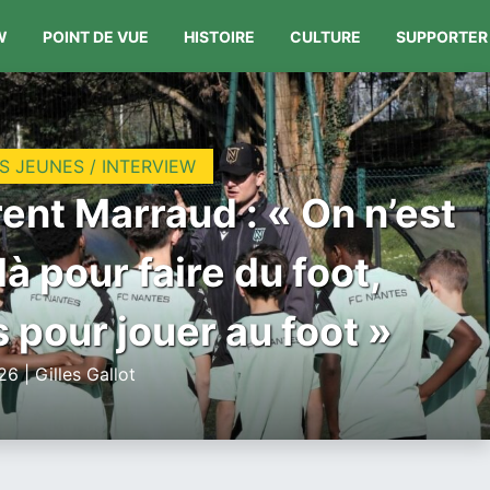
W
POINT DE VUE
HISTOIRE
CULTURE
SUPPORTER
S JEUNES / INTERVIEW
ent Marraud : « On n’est
là pour faire du foot,
 pour jouer au foot »
6 | Gilles Gallot