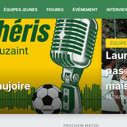
ÉQUIPES JEUNES
FIGURES
ÉVÉNEMENT
INTERVIE
ÉQUIPE
Laur
pas 
aujoire
mais
26/06/202
PROCHAIN MATCH