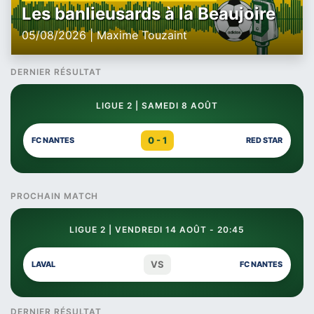
Les banlieusards à la Beaujoire
05/08/2026 | Maxime Touzaint
DERNIER RÉSULTAT
LIGUE 2 | SAMEDI 8 AOÛT
0 - 1
FC NANTES
RED STAR
PROCHAIN MATCH
LIGUE 2 | VENDREDI 14 AOÛT - 20:45
VS
LAVAL
FC NANTES
DERNIER RÉSULTAT