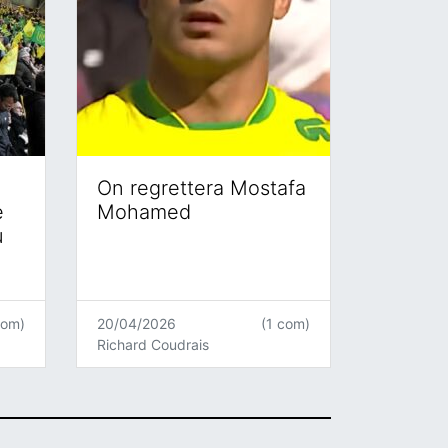
On regrettera Mostafa
e
Mohamed
u
com)
20/04/2026
(1 com)
Richard Coudrais