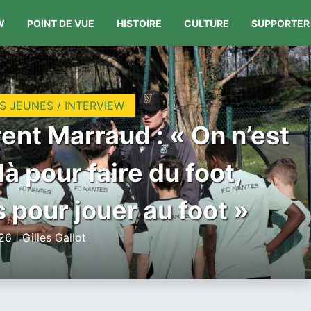
W
POINT DE VUE
HISTOIRE
CULTURE
SUPPORTER
S JEUNES / INTERVIEW
ent Marraud : « On n’est
là pour faire du foot,
 pour jouer au foot »
6 | Gilles Gallot