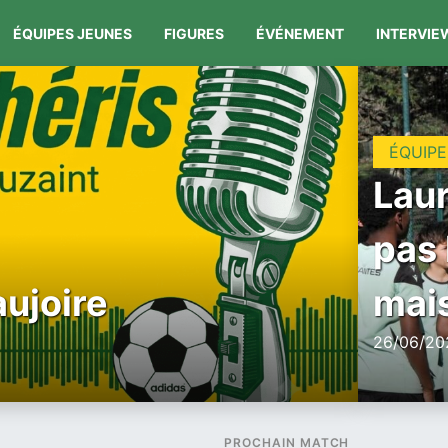
ÉQUIPES JEUNES
FIGURES
ÉVÉNEMENT
INTERVIE
ÉQUIPE
Laur
pas 
aujoire
mais
26/06/202
PROCHAIN MATCH