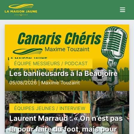
ÉQUIPE MESSIEURS / PODCAST
Les banlieusards à la Beaujoire
05/08/2026 | Maxime Touzaint
ÉQUIPES JEUNES / INTERVIEW
Laurent Marraud : « On n’est pas
là pour faire du foot, mais pour