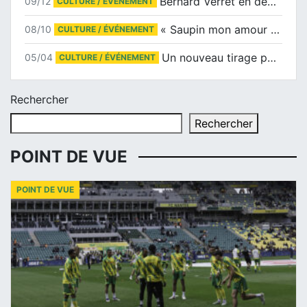
Bernard Verret en dédicaces le samedi 13 décembre à l’Espace Culturel Atlantis
09/12
CULTURE / ÉVÉNEMENT
« Saupin mon amour » au salon du livre de Trentemoult
08/10
CULTURE / ÉVÉNEMENT
Un nouveau tirage pour le Docu-BD
05/04
CULTURE / ÉVÉNEMENT
Rechercher
Rechercher
POINT DE VUE
POINT DE VUE