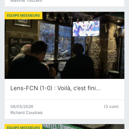
Maxime Touzaint
ÉQUIPE MESSIEURS
Lens-FCN (1-0) : Voilà, c’est fini…
08/05/2026
(3 com)
Richard Coudrais
ÉQUIPE MESSIEURS