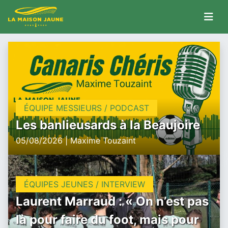
ÉQUIPE MESSIEURS / PODCAST
Les banlieusards à la Beaujoire
05/08/2026 | Maxime Touzaint
ÉQUIPES JEUNES / INTERVIEW
Laurent Marraud : « On n’est pas
là pour faire du foot, mais pour