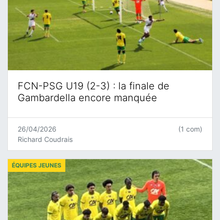
FCN-PSG U19 (2-3) : la finale de
Gambardella encore manquée
26/04/2026
(1 com)
Richard Coudrais
ÉQUIPES JEUNES