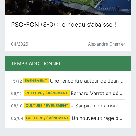
PSG-FCN (3-0) : le rideau s’abaisse !
04/2026
Alexandre Charrier
TEMPS ADDITIONNEL
Une rencontre autour de Jean-Claude Suaudeau
15/12
ÉVÉNEMENT
Bernard Verret en dédicaces le samedi 13 décembre à l’Espace Culturel Atlantis
09/12
CULTURE / ÉVÉNEMENT
« Saupin mon amour » au salon du livre de Trentemoult
08/10
CULTURE / ÉVÉNEMENT
Un nouveau tirage pour le Docu-BD
05/04
CULTURE / ÉVÉNEMENT