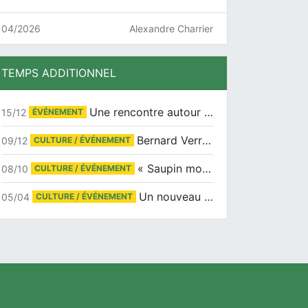
04/2026
Alexandre Charrier
TEMPS ADDITIONNEL
Une rencontre autour de Jean-Claude Suaudeau
15/12
ÉVÉNEMENT
Bernard Verret en dédicaces le samedi 13 décembre à l’Espace Culturel Atlantis
09/12
CULTURE / ÉVÉNEMENT
« Saupin mon amour » au salon du livre de Trentemoult
08/10
CULTURE / ÉVÉNEMENT
Un nouveau tirage pour le Docu-BD
05/04
CULTURE / ÉVÉNEMENT