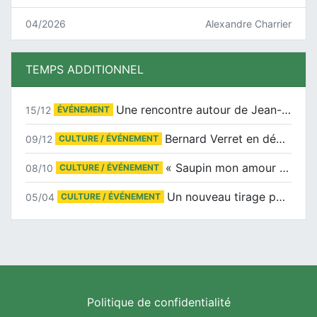
04/2026
Alexandre Charrier
TEMPS ADDITIONNEL
Une rencontre autour de Jean-Claude Suaudeau
15/12
ÉVÉNEMENT
Bernard Verret en dédicaces le samedi 13 décembre à l’Espace Culturel Atlantis
09/12
CULTURE / ÉVÉNEMENT
« Saupin mon amour » au salon du livre de Trentemoult
08/10
CULTURE / ÉVÉNEMENT
Un nouveau tirage pour le Docu-BD
05/04
CULTURE / ÉVÉNEMENT
Politique de confidentialité