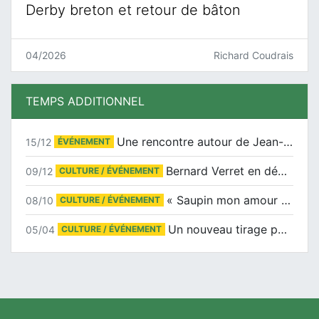
Derby breton et retour de bâton
04/2026
Richard Coudrais
TEMPS ADDITIONNEL
Une rencontre autour de Jean-Claude Suaudeau
15/12
ÉVÉNEMENT
Bernard Verret en dédicaces le samedi 13 décembre à l’Espace Culturel Atlantis
09/12
CULTURE / ÉVÉNEMENT
« Saupin mon amour » au salon du livre de Trentemoult
08/10
CULTURE / ÉVÉNEMENT
Un nouveau tirage pour le Docu-BD
05/04
CULTURE / ÉVÉNEMENT