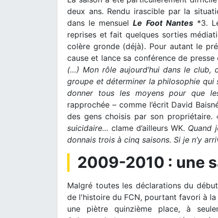
deux ans. Rendu irascible par la situa
dans le mensuel
Le Foot Nantes
*3. Le
reprises et fait quelques sorties médiat
colère gronde (déjà). Pour autant le prés
cause et lance sa conférence de presse
(…) Mon rôle aujourd’hui dans le club, c
groupe et déterminer la philosophie qui 
donner tous les moyens pour que les
rapprochée – comme l’écrit David Baisné
des gens choisis par son propriétaire.
suicidaire…
clame d’ailleurs WK.
Quand je
donnais trois à cinq saisons. Si je n’y ar
2009-2010 : une s
Malgré toutes les déclarations du début
de l'histoire du FCN, pourtant favori à l
une piètre quinzième place, à seule