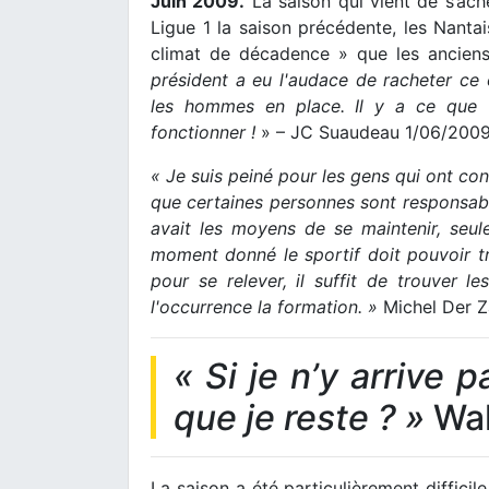
Juin 2009.
La saison qui vient de s’ach
Ligue 1 la saison précédente, les Nanta
climat de décadence » que les anciens
président a eu l'audace de racheter ce 
les hommes en place. Il y a ce que tu
fonctionner !
» – JC Suaudeau 1/06/2009 
« Je suis peiné pour les gens qui ont co
que certaines personnes sont responsab
avait les moyens de se maintenir, seul
moment donné le sportif doit pouvoir tra
pour se relever, il suffit de trouver 
l'occurrence la formation. »
Michel Der Z
« Si je n’y arrive 
que je reste ? »
Wal
La saison a été particulièrement difficil