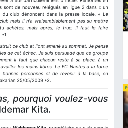
ever a été particulièrement difficile. Remontés en
is sont de nouveau relégués en ligue 2 dans « un
 du club dénoncent dans la presse locale.
« Le
club mais il n'a vraisemblablement pas su mettre
 achètes, mais après, le truc, il faut le faire
*1 .
nstruit ce club et l'ont amené au sommet. Je pense
les de cet échec. Je suis persuadé que ce groupe
ement il faut que chacun reste à sa place, à un
vailler les mains libres. Le FC Nantes a la force
les bonnes personnes et de revenir à la base, en
akarian 25/05/2009 *2.
P
pas, pourquoi voulez-vous
demar Kita.
e pour
Waldemar Kita
, propriétaire du club depuis