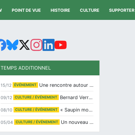
W
POINT DE VUE
HISTOIRE
CULTURE
SUPPORTER
TEMPS ADDITIONNEL
Une rencontre autour de Jean-Claude Suaudeau
15/12
ÉVÉNEMENT
Bernard Verret en dédicaces le samedi 13 décembre à l’Espace Culturel Atlantis
09/12
CULTURE / ÉVÉNEMENT
« Saupin mon amour » au salon du livre de Trentemoult
08/10
CULTURE / ÉVÉNEMENT
Un nouveau tirage pour le Docu-BD
05/04
CULTURE / ÉVÉNEMENT