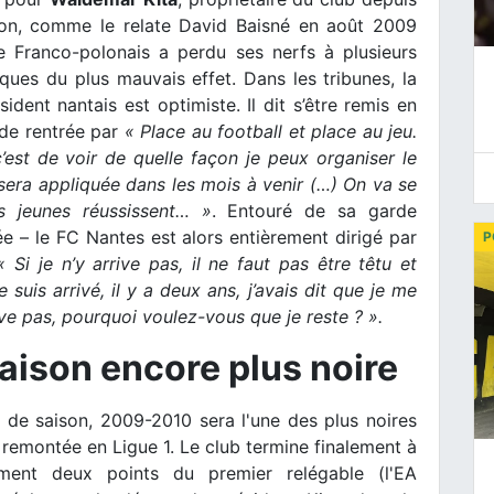
tion, comme le relate David Baisné en août 2009
 Franco-polonais a perdu ses nerfs à plusieurs
iques du plus mauvais effet. Dans les tribunes, la
ident nantais est optimiste. Il dit s’être remis en
 de rentrée par
« Place au football et place au jeu.
’est de voir de quelle façon je peux organiser le
sera appliquée dans les mois à venir (…) On va se
 jeunes réussissent… »
. Entouré de sa garde
e – le FC Nantes est alors entièrement dirigé par
P
« Si je n’y arrive pas, il ne faut pas être têtu et
 suis arrivé, il y a deux ans, j’avais dit que je me
rive pas, pourquoi voulez-vous que je reste ? ».
aison encore plus noire
 de saison, 2009-2010 sera l'une des plus noires
a remontée en Ligue 1. Le club termine finalement à
ment deux points du premier relégable (l'EA