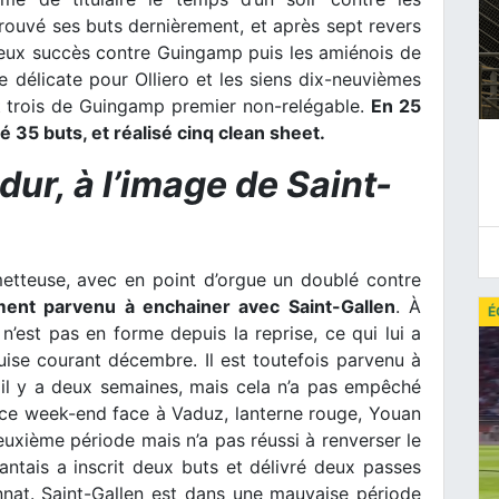
trouvé ses buts dernièrement, et après sept revers
deux succès contre Guingamp puis les amiénois de
e délicate pour Olliero et les siens dix-neuvièmes
t trois de Guingamp premier non-relégable.
En 25
é 35 buts, et réalisé cinq clean sheet.
dur, à l’image de Saint-
etteuse, avec en point d’orgue un doublé contre
ement parvenu à enchainer avec Saint-Gallen
. À
É
 n’est pas en forme depuis la reprise, ce qui lui a
uise courant décembre. Il est toutefois parvenu à
 il y a deux semaines, mais cela n’a pas empêché
t ce week-end face à Vaduz, lanterne rouge, Youan
 deuxième période mais n’a pas réussi à renverser le
nantais a inscrit deux buts et délivré deux passes
nat. Saint-Gallen est dans une mauvaise période