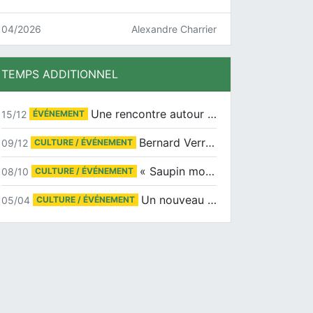
04/2026
Alexandre Charrier
TEMPS ADDITIONNEL
Une rencontre autour de Jean-Claude Suaudeau
15/12
ÉVÉNEMENT
Bernard Verret en dédicaces le samedi 13 décembre à l’Espace Culturel Atlantis
09/12
CULTURE / ÉVÉNEMENT
« Saupin mon amour » au salon du livre de Trentemoult
08/10
CULTURE / ÉVÉNEMENT
Un nouveau tirage pour le Docu-BD
05/04
CULTURE / ÉVÉNEMENT