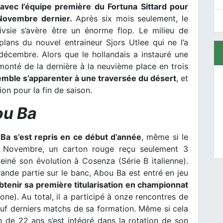
avec l’équipe première du Fortuna Sittard pour
 Novembre dernier.
Après six mois seulement, le
sie s’avère être un énorme flop. Le milieu de
plans du nouvel entraineur Sjors Utlee qui ne l’a
 décembre. Alors que le hollandais a instauré une
monté de la dernière à la neuvième place en trois
mble s’apparenter à une traversée du désert
, et
tion pour la fin de saison.
ou Ba
a s’est repris en ce début d’année
, même si le
in Novembre, un carton rouge reçu seulement 3
einé son évolution à Cosenza (Série B italienne).
nde partie sur le banc, Abou Ba est entré en jeu
 obtenir sa première titularisation en championnat
ne). Au total, il a participé à onze rencontres de
euf derniers matchs de sa formation. Même si cela
in de 22 ans s’est intégré dans la rotation de son