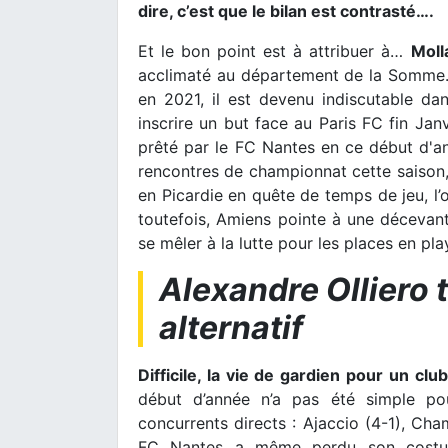
dire, c’est que le bilan est contrasté….
Et le bon point est à attribuer à…
Mol
acclimaté au département de la Somme. T
en 2021, il est devenu indiscutable d
inscrire un but face au Paris FC fin Janv
prêté par le FC Nantes en ce début d'ann
rencontres de championnat cette saison
en Picardie en quête de temps de jeu, l’
toutefois, Amiens pointe à une décevan
se mêler à la lutte pour les places en pla
Alexandre Olliero 
alternatif
Difficile, la vie de gardien pour un cl
début d’année n’a pas été simple pou
concurrents directs : Ajaccio (4-1), Cha
FC Nantes a même perdu son costume