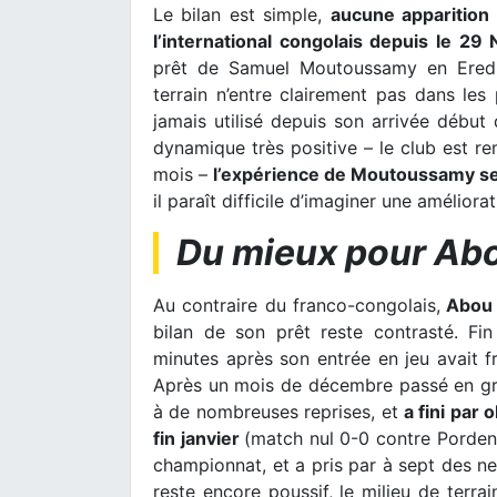
Le bilan est simple,
aucune apparition 
l’international congolais depuis le 29
prêt de Samuel Moutoussamy en Erediv
terrain n’entre clairement pas dans les 
jamais utilisé depuis son arrivée début
dynamique très positive – le club est re
mois –
l’expérience de Moutoussamy se
il paraît difficile d’imaginer une améliora
Du mieux pour Ab
Au contraire du franco-congolais,
Abou B
bilan de son prêt reste contrasté. F
minutes après son entrée en jeu avait fr
Après un mois de décembre passé en gra
à de nombreuses reprises, et
a fini par
fin janvier
(match nul 0-0 contre Pordeno
championnat, et a pris par à sept des n
reste encore poussif, le milieu de terra