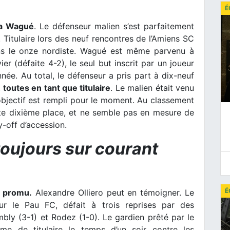
É
la Wagué
. Le défenseur malien s’est parfaitement
itulaire lors des neuf rencontres de l’Amiens SC
ans le onze nordiste. Wagué est même parvenu à
ier (défaite 4-2), le seul but inscrit par un joueur
ée. Au total, le défenseur a pris part à dix-neuf
,
toutes en tant que titulaire
. Le malien était venu
objectif est rempli pour le moment. Au classement
te dixième place, et ne semble pas en mesure de
y-off d’accession.
toujours sur courant
É
ub promu.
Alexandre Olliero peut en témoigner. Le
r le Pau FC, défait à trois reprises par des
mbly (3-1) et Rodez (1-0). Le gardien prêté par le
 de titulaire le temps d’un soir contre les