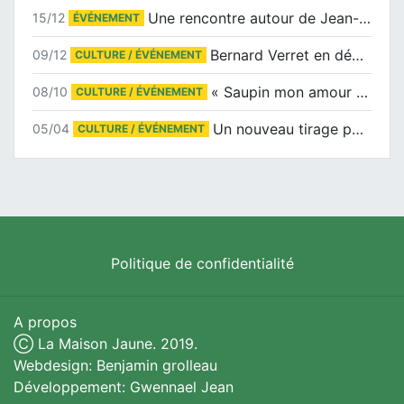
Une rencontre autour de Jean-Claude Suaudeau
15/12
ÉVÉNEMENT
Bernard Verret en dédicaces le samedi 13 décembre à l’Espace Culturel Atlantis
09/12
CULTURE / ÉVÉNEMENT
« Saupin mon amour » au salon du livre de Trentemoult
08/10
CULTURE / ÉVÉNEMENT
Un nouveau tirage pour le Docu-BD
05/04
CULTURE / ÉVÉNEMENT
Politique de confidentialité
A propos
Ⓒ La Maison Jaune. 2019.
Webdesign: Benjamin grolleau
Développement: Gwennael Jean