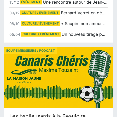
Une rencontre autour de Jean-Claude Suaudeau
15/12
ÉVÉNEMENT
Bernard Verret en dédicaces le samedi 13 décembre à l’Espace Culturel Atlantis
09/12
CULTURE / ÉVÉNEMENT
« Saupin mon amour » au salon du livre de Trentemoult
08/10
CULTURE / ÉVÉNEMENT
Un nouveau tirage pour le Docu-BD
05/04
CULTURE / ÉVÉNEMENT
ÉQUIPE MESSIEURS / PODCAST
Les banlieusards à la Beaujoire