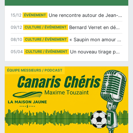
Une rencontre autour de Jean-Claude Suaudeau
15/12
ÉVÉNEMENT
Bernard Verret en dédicaces le samedi 13 décembre à l’Espace Culturel Atlantis
09/12
CULTURE / ÉVÉNEMENT
« Saupin mon amour » au salon du livre de Trentemoult
08/10
CULTURE / ÉVÉNEMENT
Un nouveau tirage pour le Docu-BD
05/04
CULTURE / ÉVÉNEMENT
ÉQUIPE MESSIEURS / PODCAST