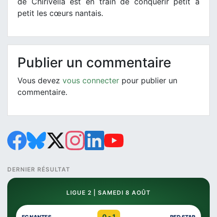
de Chirivella est en train de conquérir petit à
petit les cœurs nantais.
Publier un commentaire
Vous devez
vous connecter
pour publier un
commentaire.
DERNIER RÉSULTAT
LIGUE 2 | SAMEDI 8 AOÛT
0 - 1
FC NANTES
RED STAR