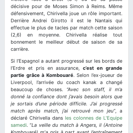
décisive pour de Moses Simon à Reims. Même
défensivement, Chirivella joue un rôle important.
Derrière Andrei Girotto il est le Nantais qui
effectue le plus de tacles par match cette saison
(2,6) en moyenne. Chirivella réalise tout
bonnement le meilleur début de saison de sa
carrière.
Si l’Espagnol a autant progressé sur les bords de
l’Erdre et pris en assurance,
c’est en grande
partie grâce à Kombouaré
. Selon l’ex-joueur de
Liverpool, l’arrivée du coach kanak a changé
beaucoup de choses.
“Avec son staff, il m’a
donné la confiance dont j’avais besoin alors que
je sortais d’une période difficile. J’ai progressé
match après match, j’ai retrouvé mon jeu”
, a
déclaré Chirivella dans
les colonnes de L'Equipe
samedi
. “
La veille du match à Angers, il (Antoine
Kombouaré) m'a pris à part avant l’entraînement