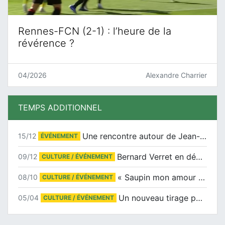
Rennes-FCN (2-1) : l’heure de la
révérence ?
04/2026
Alexandre Charrier
TEMPS ADDITIONNEL
Une rencontre autour de Jean-Claude Suaudeau
15/12
ÉVÉNEMENT
Bernard Verret en dédicaces le samedi 13 décembre à l’Espace Culturel Atlantis
09/12
CULTURE / ÉVÉNEMENT
« Saupin mon amour » au salon du livre de Trentemoult
08/10
CULTURE / ÉVÉNEMENT
Un nouveau tirage pour le Docu-BD
05/04
CULTURE / ÉVÉNEMENT