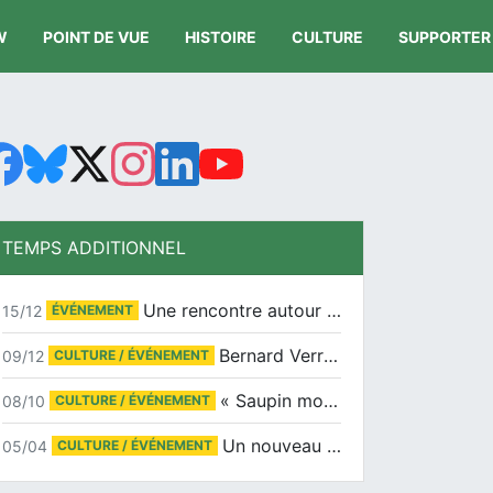
W
POINT DE VUE
HISTOIRE
CULTURE
SUPPORTER
TEMPS ADDITIONNEL
Une rencontre autour de Jean-Claude Suaudeau
15/12
ÉVÉNEMENT
Bernard Verret en dédicaces le samedi 13 décembre à l’Espace Culturel Atlantis
09/12
CULTURE / ÉVÉNEMENT
« Saupin mon amour » au salon du livre de Trentemoult
08/10
CULTURE / ÉVÉNEMENT
Un nouveau tirage pour le Docu-BD
05/04
CULTURE / ÉVÉNEMENT