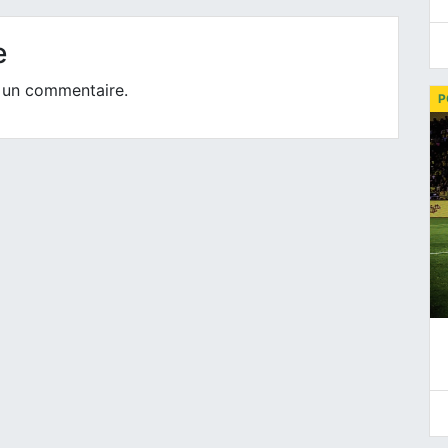
e
 un commentaire.
P