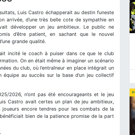
sultats, Luis Castro échapperait au destin funeste
son arrivée, d’une très belle cote de sympathie en
vait développer un jeu ambitieux. Le public ne
is d’être patient, en sachant que le nouvel
 d’une grande qualité.
vait incité le coach à puiser dans ce que le club
ormation. On en était même à imaginer un scénario
nées du club, où l’entraîneur en place intégrait un
 équipe au succès sur la base d’un jeu collectif
P
025/2026, n’ont pas été encourageants et le jeu
is Castro avait certes un plan de jeu ambitieux,
s joueurs encore tendres pour les combats de la
s bénéficiait bien de la patience promise de la part