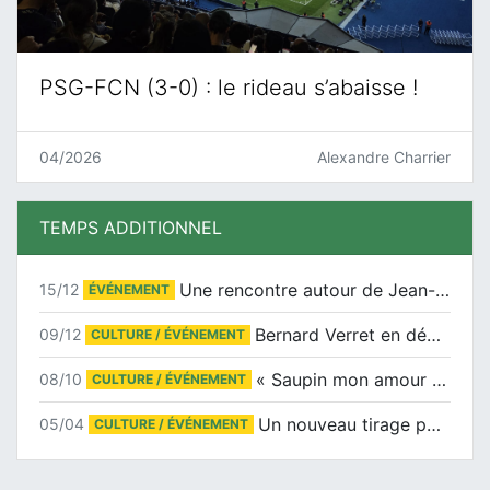
PSG-FCN (3-0) : le rideau s’abaisse !
04/2026
Alexandre Charrier
TEMPS ADDITIONNEL
Une rencontre autour de Jean-Claude Suaudeau
15/12
ÉVÉNEMENT
Bernard Verret en dédicaces le samedi 13 décembre à l’Espace Culturel Atlantis
09/12
CULTURE / ÉVÉNEMENT
« Saupin mon amour » au salon du livre de Trentemoult
08/10
CULTURE / ÉVÉNEMENT
Un nouveau tirage pour le Docu-BD
05/04
CULTURE / ÉVÉNEMENT