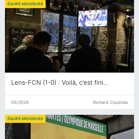
ÉQUIPE MESSIEURS
Lens-FCN (1-0) : Voilà, c’est fini…
05/2026
Richard Coudrais
ÉQUIPE MESSIEURS