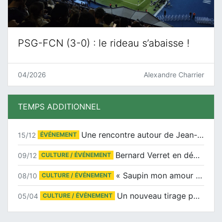
PSG-FCN (3-0) : le rideau s’abaisse !
04/2026
Alexandre Charrier
TEMPS ADDITIONNEL
Une rencontre autour de Jean-Claude Suaudeau
15/12
ÉVÉNEMENT
Bernard Verret en dédicaces le samedi 13 décembre à l’Espace Culturel Atlantis
09/12
CULTURE / ÉVÉNEMENT
« Saupin mon amour » au salon du livre de Trentemoult
08/10
CULTURE / ÉVÉNEMENT
Un nouveau tirage pour le Docu-BD
05/04
CULTURE / ÉVÉNEMENT