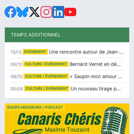
TEMPS ADDITIONNEL
Une rencontre autour de Jean-Claude Suaudeau
15/12
ÉVÉNEMENT
Bernard Verret en dédicaces le samedi 13 décembre à l’Espace Culturel Atlantis
09/12
CULTURE / ÉVÉNEMENT
« Saupin mon amour » au salon du livre de Trentemoult
08/10
CULTURE / ÉVÉNEMENT
Un nouveau tirage pour le Docu-BD
05/04
CULTURE / ÉVÉNEMENT
ÉQUIPE MESSIEURS / PODCAST