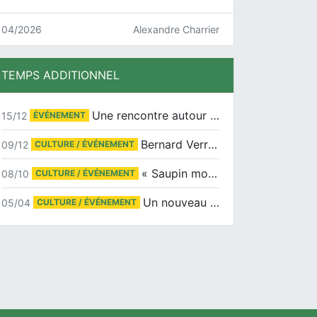
04/2026
Alexandre Charrier
TEMPS ADDITIONNEL
Une rencontre autour de Jean-Claude Suaudeau
15/12
ÉVÉNEMENT
Bernard Verret en dédicaces le samedi 13 décembre à l’Espace Culturel Atlantis
09/12
CULTURE / ÉVÉNEMENT
« Saupin mon amour » au salon du livre de Trentemoult
08/10
CULTURE / ÉVÉNEMENT
Un nouveau tirage pour le Docu-BD
05/04
CULTURE / ÉVÉNEMENT