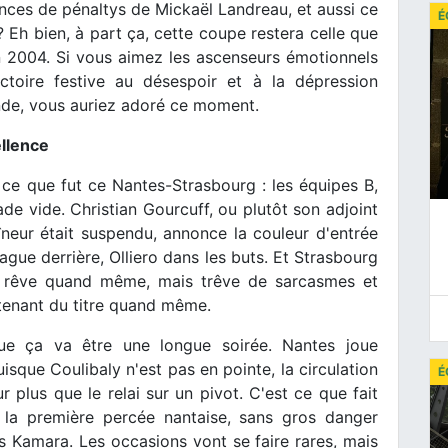
nces de pénaltys de Mickaël Landreau, et aussi ce
É
 Eh bien, à part ça, cette coupe restera celle que
 2004. Si vous aimez les ascenseurs émotionnels
ctoire festive au désespoir et à la dépression
nde, vous auriez adoré ce moment.
ellence
ce que fut ce Nantes-Strasbourg : les équipes B,
ade vide. Christian Gourcuff, ou plutôt son adjoint
îneur était suspendu, annonce la couleur d'entrée
Wague derrière, Olliero dans les buts. Et Strasbourg
de rêve quand même, mais trêve de sarcasmes et
 tenant du titre quand même.
ue ça va être une longue soirée. Nantes joue
uisque Coulibaly n'est pas en pointe, la circulation
É
 plus que le relai sur un pivot. C'est ce que fait
a première percée nantaise, sans gros danger
s Kamara. Les occasions vont se faire rares, mais