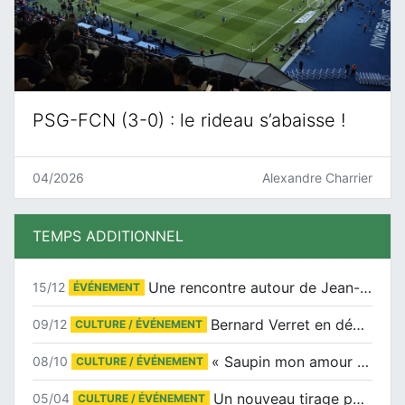
PSG-FCN (3-0) : le rideau s’abaisse !
04/2026
Alexandre Charrier
TEMPS ADDITIONNEL
Une rencontre autour de Jean-Claude Suaudeau
15/12
ÉVÉNEMENT
Bernard Verret en dédicaces le samedi 13 décembre à l’Espace Culturel Atlantis
09/12
CULTURE / ÉVÉNEMENT
« Saupin mon amour » au salon du livre de Trentemoult
08/10
CULTURE / ÉVÉNEMENT
Un nouveau tirage pour le Docu-BD
05/04
CULTURE / ÉVÉNEMENT