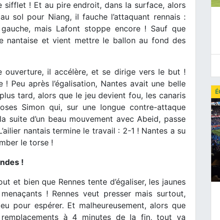
sifflet ! Et au pire endroit, dans la surface, alors
au sol pour Niang, il fauche l’attaquant rennais :
sa gauche, mais Lafont stoppe encore ! Sauf que
e nantaise et vient mettre le ballon au fond des
ouverture, il accélère, et se dirige vers le but !
 ! Peu après l’égalisation, Nantes avait une belle
É
us tard, alors que le jeu devient fou, les canaris
Moses Simon qui, sur une longue contre-attaque
 la suite d’un beau mouvement avec Abeid, passe
’ailier nantais termine le travail : 2-1 ! Nantes a su
mber le torse !
ondes !
ut et bien que Rennes tente d’égaliser, les jaunes
t menaçants ! Rennes veut presser mais surtout,
jeu pour espérer. Et malheureusement, alors que
 remplacements à 4 minutes de la fin, tout va