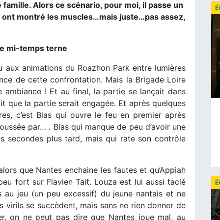
 famille. Alors ce scénario, pour moi, il passe un
É
ais ont montré les muscles…mais juste…pas assez,
re mi-temps terne
u aux animations du Roazhon Park entre lumières
nce de cette confrontation. Mais la Brigade Loire
 ambiance ! Et au final, la partie se lançait dans
it que la partie serait engagée. Et après quelques
res, c’est Blas qui ouvre le feu en premier après
poussée par… . Blas qui manque de peu d’avoir une
es secondes plus tard, mais qui rate son contrôle
alors que Nantes enchaine les fautes et qu’Appiah
u fort sur Flavien Tait. Louza est lui aussi taclé
É
as au jeu (un peu excessif) du jeune nantais et ne
s virils se succèdent, mais sans ne rien donner de
aler, on ne peut pas dire que Nantes joue mal, au