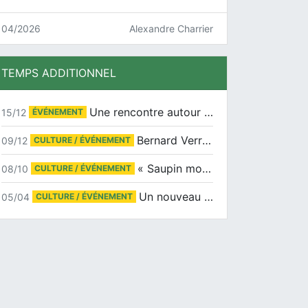
04/2026
Alexandre Charrier
TEMPS ADDITIONNEL
Une rencontre autour de Jean-Claude Suaudeau
15/12
ÉVÉNEMENT
Bernard Verret en dédicaces le samedi 13 décembre à l’Espace Culturel Atlantis
09/12
CULTURE / ÉVÉNEMENT
« Saupin mon amour » au salon du livre de Trentemoult
08/10
CULTURE / ÉVÉNEMENT
Un nouveau tirage pour le Docu-BD
05/04
CULTURE / ÉVÉNEMENT