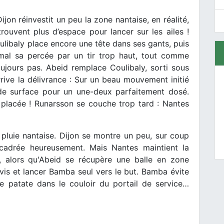
ijon réinvestit un peu la zone nantaise, en réalité,
rouvent plus d’espace pour lancer sur les ailes !
libaly place encore une tête dans ses gants, puis
mal sa percée par un tir trop haut, tout comme
ujours pas. Abeid remplace Coulibaly, sorti sous
 arrive la délivrance : Sur un beau mouvement initié
e de surface pour un une-deux parfaitement dosé.
n placée ! Runarsson se couche trop tard : Nantes
a pluie nantaise. Dijon se montre un peu, sur coup
cadrée heureusement. Mais Nantes maintient la
, alors qu'Abeid se récupère une balle en zone
à-vis et lancer Bamba seul vers le but. Bamba évite
e patate dans le couloir du portail de service…