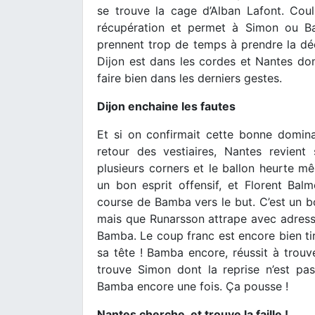
se trouve la cage d’Alban Lafont. Couli
récupération et permet à Simon ou Ba
prennent trop de temps à prendre la déci
Dijon est dans les cordes et Nantes dom
faire bien dans les derniers gestes.
Dijon enchaine les fautes
Et si on confirmait cette bonne dominat
retour des vestiaires, Nantes revien
plusieurs corners et le ballon heurte 
un bon esprit offensif, et Florent Ba
course de Bamba vers le but. C’est un 
mais que Runarsson attrape avec adresse
Bamba. Le coup franc est encore bien tir
sa tête ! Bamba encore, réussit à trouv
trouve Simon dont la reprise n’est pas
Bamba encore une fois. Ça pousse !
Nantes cherche, et trouve la faille !