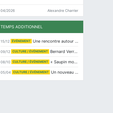
04/2026
Alexandre Charrier
TEMPS ADDITIONNEL
Une rencontre autour de Jean-Claude Suaudeau
15/12
ÉVÉNEMENT
Bernard Verret en dédicaces le samedi 13 décembre à l’Espace Culturel Atlantis
09/12
CULTURE / ÉVÉNEMENT
« Saupin mon amour » au salon du livre de Trentemoult
08/10
CULTURE / ÉVÉNEMENT
Un nouveau tirage pour le Docu-BD
05/04
CULTURE / ÉVÉNEMENT