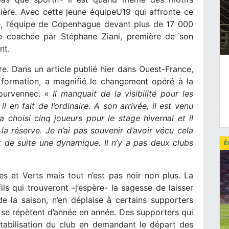
mière. Avec cette jeune équipeU19 qui affronte ce
e, l’équipe de Copenhague devant plus de 17 000
rve coachée par Stéphane Ziani, première de son
nt.
re. Dans un article publié hier dans Ouest-France,
e formation, a magnifié le changement opéré à la
Gourvennec. «
Il manquait de la visibilité pour les
 en fait de l’ordinaire. A son arrivée, il est venu
a choisi cinq joueurs pour le stage hivernal et il
 la réserve. Je n’ai pas souvenir d’avoir vécu cela
 de suite une dynamique. Il n’y a pas deux clubs
É
s et Verts mais tout n’est pas noir non plus. La
ls qui trouveront -j’espère- la sagesse de laisser
 de la saison, n’en déplaise à certains supporters
i se répètent d’année en année. Des supporters qui
stabilisation du club en demandant le départ des