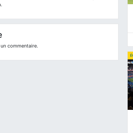
.
e
 un commentaire.
É