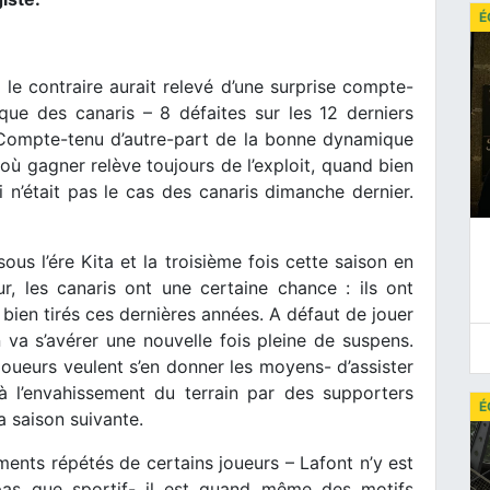
É
 le contraire aurait relevé d’une surprise compte-
ue des canaris – 8 défaites sur les 12 derniers
 Compte-tenu d’autre-part de la bonne dynamique
où gagner relève toujours de l’exploit, quand bien
 n’était pas le cas des canaris dimanche dernier.
us l’ére Kita et la troisième fois cette saison en
r, les canaris ont une certaine chance : ils ont
t bien tirés ces dernières années. A défaut de jouer
 va s’avérer une nouvelle fois pleine de suspens.
s joueurs veulent s’en donner les moyens- d’assister
à l’envahissement du terrain par des supporters
É
la saison suivante.
ents répétés de certains joueurs – Lafont n’y est
 pas que sportif- il est quand même des motifs