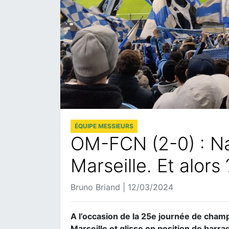
ÉQUIPE MESSIEURS
OM-FCN (2-0) : Na
Marseille. Et alors 
Bruno Briand | 12/03/2024
A l’occasion de la 25e journée de cham
Marseille et glisse en position de barrag