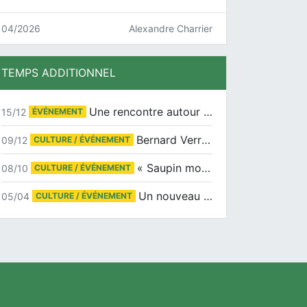
04/2026
Alexandre Charrier
TEMPS ADDITIONNEL
Une rencontre autour de Jean-Claude Suaudeau
15/12
ÉVÉNEMENT
Bernard Verret en dédicaces le samedi 13 décembre à l’Espace Culturel Atlantis
09/12
CULTURE / ÉVÉNEMENT
« Saupin mon amour » au salon du livre de Trentemoult
08/10
CULTURE / ÉVÉNEMENT
Un nouveau tirage pour le Docu-BD
05/04
CULTURE / ÉVÉNEMENT