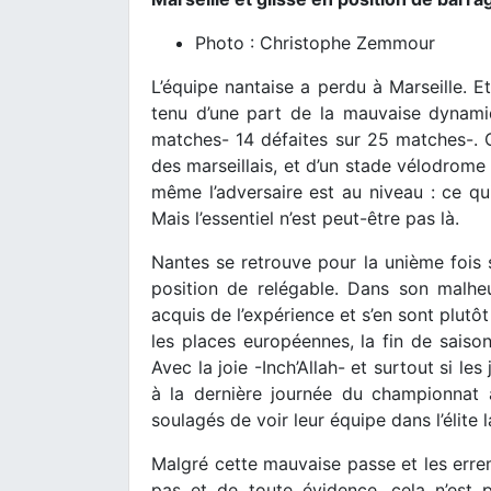
Photo : Christophe Zemmour
L’équipe nantaise a perdu à Marseille. Et
tenu d’une part de la mauvaise dynamiq
matches- 14 défaites sur 25 matches-.
des marseillais, et d’un stade vélodrome 
même l’adversaire est au niveau : ce qui
Mais l’essentiel n’est peut-être pas là.
Nantes se retrouve pour la unième fois so
position de relégable. Dans son malheu
acquis de l’expérience et s’en sont plutô
les places européennes, la fin de saison
Avec la joie -Inch’Allah- et surtout si le
à la dernière journée du championnat 
soulagés de voir leur équipe dans l’élite 
Malgré cette mauvaise passe et les errem
pas et de toute évidence, cela n’est