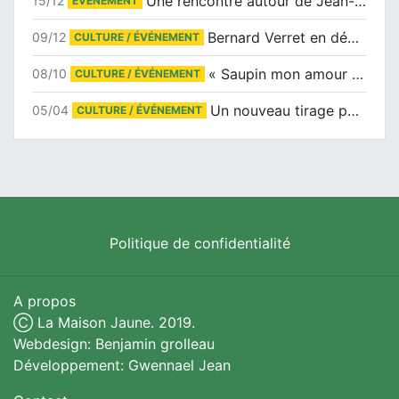
Une rencontre autour de Jean-Claude Suaudeau
15/12
ÉVÉNEMENT
Bernard Verret en dédicaces le samedi 13 décembre à l’Espace Culturel Atlantis
09/12
CULTURE / ÉVÉNEMENT
« Saupin mon amour » au salon du livre de Trentemoult
08/10
CULTURE / ÉVÉNEMENT
Un nouveau tirage pour le Docu-BD
05/04
CULTURE / ÉVÉNEMENT
Politique de confidentialité
A propos
Ⓒ La Maison Jaune. 2019.
Webdesign: Benjamin grolleau
Développement: Gwennael Jean