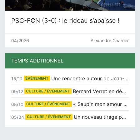
PSG-FCN (3-0) : le rideau s’abaisse !
04/2026
Alexandre Charrier
TEMPS ADDITIONNEL
Une rencontre autour de Jean-Claude Suaudeau
15/12
ÉVÉNEMENT
Bernard Verret en dédicaces le samedi 13 décembre à l’Espace Culturel Atlantis
09/12
CULTURE / ÉVÉNEMENT
« Saupin mon amour » au salon du livre de Trentemoult
08/10
CULTURE / ÉVÉNEMENT
Un nouveau tirage pour le Docu-BD
05/04
CULTURE / ÉVÉNEMENT