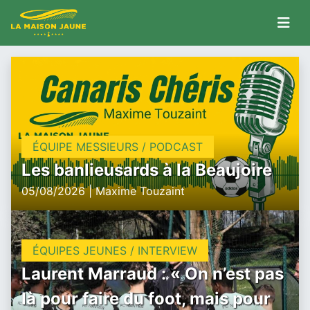
ÉQUIPE MESSIEURS / PODCAST
Les banlieusards à la Beaujoire
05/08/2026 | Maxime Touzaint
ÉQUIPES JEUNES / INTERVIEW
Laurent Marraud : « On n’est pas
là pour faire du foot, mais pour