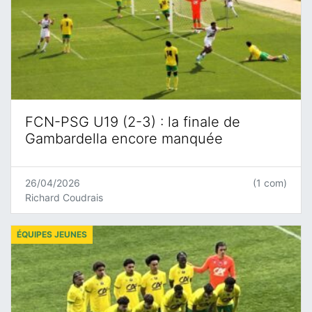
FCN-PSG U19 (2-3) : la finale de
Gambardella encore manquée
26/04/2026
(1 com)
Richard Coudrais
ÉQUIPES JEUNES