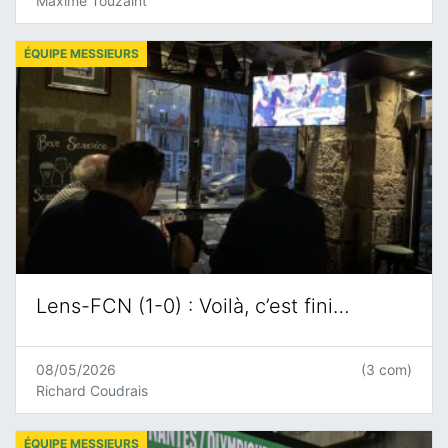
Maxime Touzaint
ÉQUIPE MESSIEURS
Lens-FCN (1-0) : Voilà, c’est fini…
08/05/2026
(3 com)
Richard Coudrais
ÉQUIPE MESSIEURS