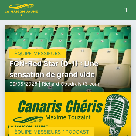
ÉQUIPE MESSIEURS
FCN-Red Star (0-1) : Une
sensation de grand vide
09/08/2026 | Richard Coudrais (3 com)
ÉQUIPE MESSIEURS / PODCAST