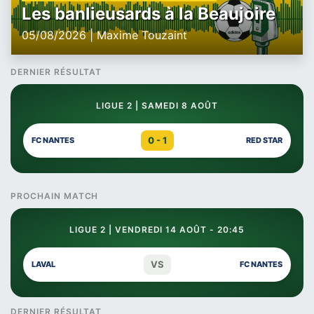
Les banlieusards à la Beaujoire
05/08/2026 | Maxime Touzaint
DERNIER RÉSULTAT
LIGUE 2 | SAMEDI 8 AOÛT
0 - 1
FC NANTES
RED STAR
PROCHAIN MATCH
LIGUE 2 | VENDREDI 14 AOÛT - 20:45
VS
LAVAL
FC NANTES
DERNIER RÉSULTAT