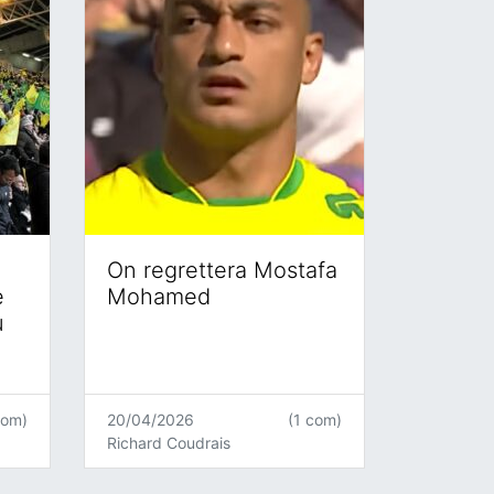
On regrettera Mostafa
e
Mohamed
u
com)
20/04/2026
(1 com)
Richard Coudrais