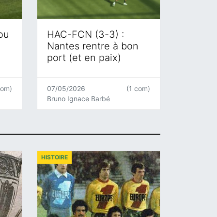
 ou
HAC-FCN (3-3) :
Nantes rentre à bon
port (et en paix)
com)
07/05/2026
(1 com)
Bruno Ignace Barbé
HISTOIRE