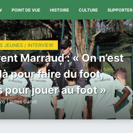
W
POINT DE VUE
HISTOIRE
CULTURE
SUPPORTER
S JEUNES / INTERVIEW
ent Marraud : « On n’est
là pour faire du foot,
 pour jouer au foot »
6 | Gilles Gallot