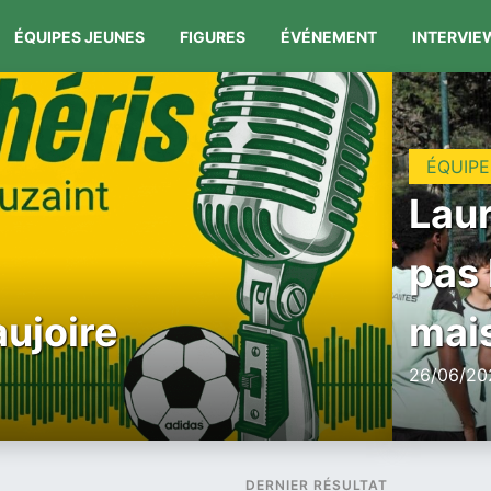
ÉQUIPES JEUNES
FIGURES
ÉVÉNEMENT
INTERVIE
ÉQUIPE
Laur
pas 
aujoire
mais
26/06/202
DERNIER RÉSULTAT