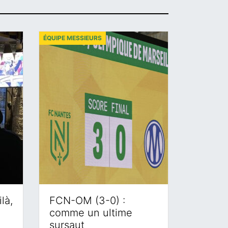
ÉQUIPE MESSIEURS
là,
FCN-OM (3-0) :
comme un ultime
sursaut