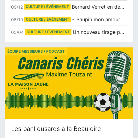
Bernard Verret en dédicaces le samedi 13 décembre à l’Espace Culturel Atlantis
09/12
CULTURE / ÉVÉNEMENT
« Saupin mon amour » au salon du livre de Trentemoult
08/10
CULTURE / ÉVÉNEMENT
Un nouveau tirage pour le Docu-BD
05/04
CULTURE / ÉVÉNEMENT
ÉQUIPE MESSIEURS / PODCAST
Les banlieusards à la Beaujoire