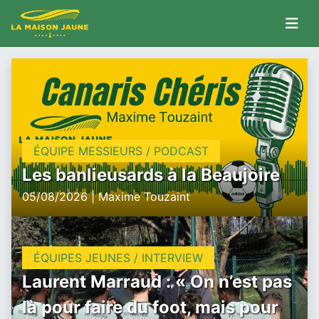
ÉQUIPE MESSIEURS / PODCAST
Les banlieusards à la Beaujoire
05/08/2026 | Maxime Touzaint
ÉQUIPES JEUNES / INTERVIEW
Laurent Marraud : « On n’est pas
là pour faire du foot, mais pour