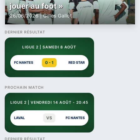
jouer au foot »
26/06/2026 | Gilles Gallot
DERNIER RÉSULTAT
LIGUE 2 | SAMEDI 8 AOÛT
0 - 1
FC NANTES
RED STAR
PROCHAIN MATCH
LIGUE 2 | VENDREDI 14 AOÛT - 20:45
VS
LAVAL
FC NANTES
DERNIER RÉSULTAT