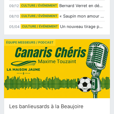
Bernard Verret en dédicaces le samedi 13 décembre à l’Espace Culturel Atlantis
09/12
CULTURE / ÉVÉNEMENT
« Saupin mon amour » au salon du livre de Trentemoult
08/10
CULTURE / ÉVÉNEMENT
Un nouveau tirage pour le Docu-BD
05/04
CULTURE / ÉVÉNEMENT
ÉQUIPE MESSIEURS / PODCAST
Les banlieusards à la Beaujoire