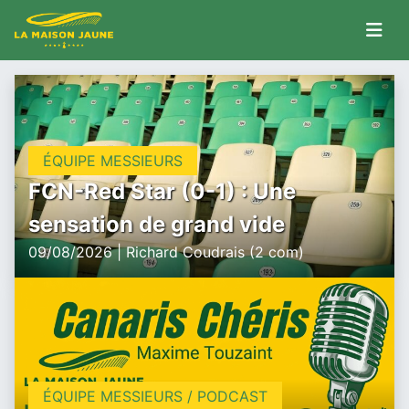
ÉQUIPE MESSIEURS
FCN-Red Star (0-1) : Une
sensation de grand vide
09/08/2026 | Richard Coudrais (2 com)
ÉQUIPE MESSIEURS / PODCAST