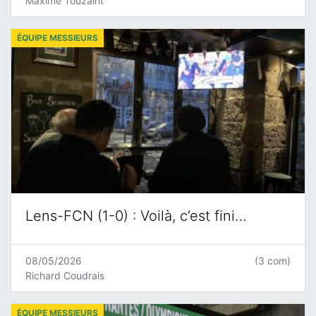
Maxime Touzaint
ÉQUIPE MESSIEURS
Lens-FCN (1-0) : Voilà, c’est fini…
08/05/2026
(3 com)
Richard Coudrais
ÉQUIPE MESSIEURS