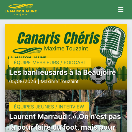
ÉQUIPE MESSIEURS / PODCAST
Les banlieusards à la Beaujoire
05/08/2026 | Maxime Touzaint
ÉQUIPES JEUNES / INTERVIEW
Laurent Marraud : « On n’est pas
là pour faire du foot, mais pour