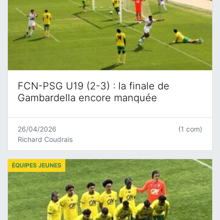
FCN-PSG U19 (2-3) : la finale de
Gambardella encore manquée
26/04/2026
(1 com)
Richard Coudrais
ÉQUIPES JEUNES