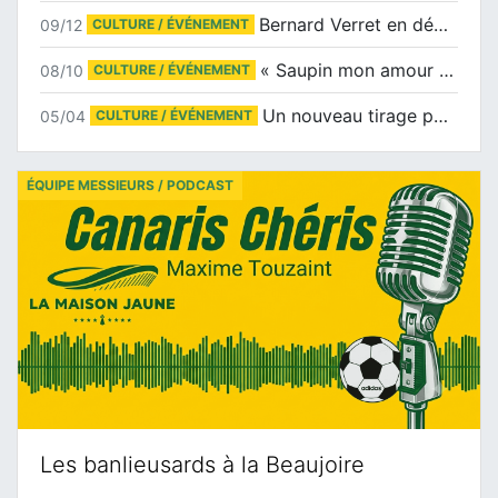
Bernard Verret en dédicaces le samedi 13 décembre à l’Espace Culturel Atlantis
09/12
CULTURE / ÉVÉNEMENT
« Saupin mon amour » au salon du livre de Trentemoult
08/10
CULTURE / ÉVÉNEMENT
Un nouveau tirage pour le Docu-BD
05/04
CULTURE / ÉVÉNEMENT
ÉQUIPE MESSIEURS / PODCAST
Les banlieusards à la Beaujoire